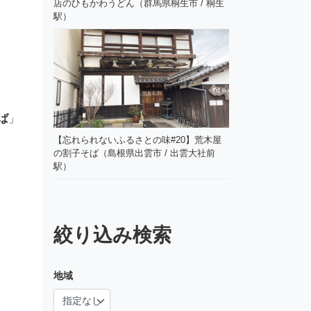
店のひもかわうどん（群馬県桐生市 / 桐生
駅）
ば
」
【忘れられないふるさとの味#20】荒木屋
の割子そば（島根県出雲市 / 出雲大社前
駅）
絞り込み検索
地域