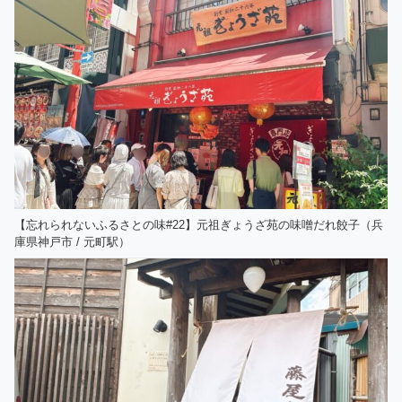
【忘れられないふるさとの味#22】元祖ぎょうざ苑の味噌だれ餃子（兵
庫県神戸市 / 元町駅）