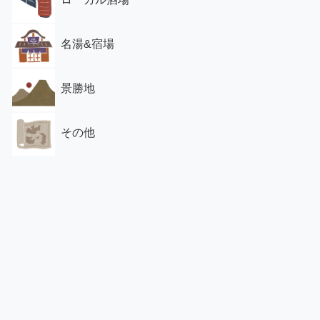
名湯&宿場
景勝地
その他