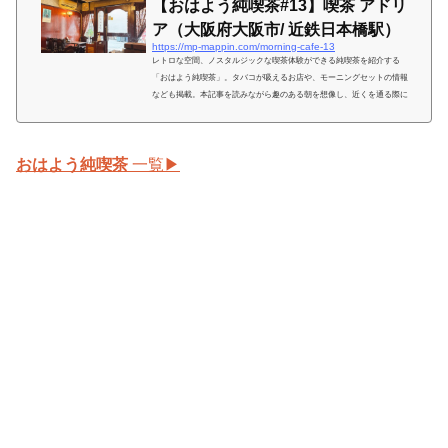
【おはよう純喫茶#13】喫茶 アドリ
ア（大阪府大阪市/ 近鉄日本橋駅）
https://mp-mappin.com/morning-cafe-13
レトロな空間、ノスタルジックな喫茶体験ができる純喫茶を紹介する
「おはよう純喫茶」。タバコが吸えるお店や、モーニングセットの情報
なども掲載。本記事を読みながら趣のある朝を想像し、近くを通る際に
はそんな趣のある朝を再現してみてはいかが？ 喫茶 アドリア関東と関
西で同じ名前の地名はいくつかあるが、「日本橋」もその一つ。東は
「にほんばし」と読むのに対し、ここ「にっぽんばし」は飲食店が密集
おはよう純喫茶
一覧▶︎
した「裏なんば」とも呼ばれるコアなエリア。そんな日本橋の老舗「ア
ドリア」を訪れた。 海外のお家のような外観 photo...