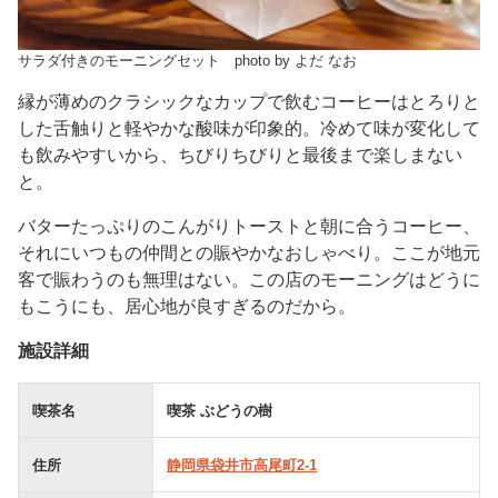
サラダ付きのモーニングセット photo by よだ なお
縁が薄めのクラシックなカップで飲むコーヒーはとろりと
した舌触りと軽やかな酸味が印象的。冷めて味が変化して
も飲みやすいから、ちびりちびりと最後まで楽しまない
と。
バターたっぷりのこんがりトーストと朝に合うコーヒー、
それにいつもの仲間との賑やかなおしゃべり。ここが地元
客で賑わうのも無理はない。この店のモーニングはどうに
もこうにも、居心地が良すぎるのだから。
施設詳細
喫茶名
喫茶 ぶどうの樹
住所
静岡県袋井市高尾町2-1