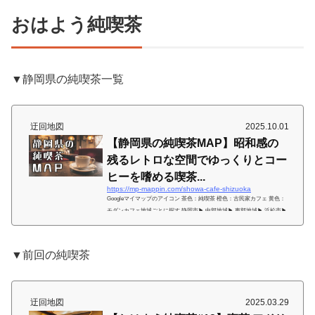
おはよう純喫茶
▼静岡県の純喫茶一覧
迂回地図
2025.10.01
【静岡県の純喫茶MAP】昭和感の
残るレトロな空間でゆっくりとコー
ヒーを嗜める喫茶...
https://mp-mappin.com/showa-cafe-shizuoka
Googleマイマップのアイコン 茶色：純喫茶 橙色：古民家カフェ 黄色：
モダンカフェ地域ごとに探す 静岡市▶︎ 中部地域▶︎ 東部地域▶︎ 浜松市▶︎
西部地域▶︎ 静岡県の純喫茶記事一覧純喫茶 一覧▶︎静岡県のお洒落カフ
ェ 一覧▶︎ (adsbygoogle = window.adsbygoogle || ).push({});静岡市の純喫茶
一覧区店舗名喫煙駐車場葵区喫茶ポプラ━━喫茶 のい━━めるへん━━
▼前回の純喫茶
喫茶ぶんせん━━ろしえる━あり清水区タロー━━ボンヌール━━珈琲
PolePole喫煙可━船橋舎━━木馬━━駿河区ニューリス...
迂回地図
2025.03.29