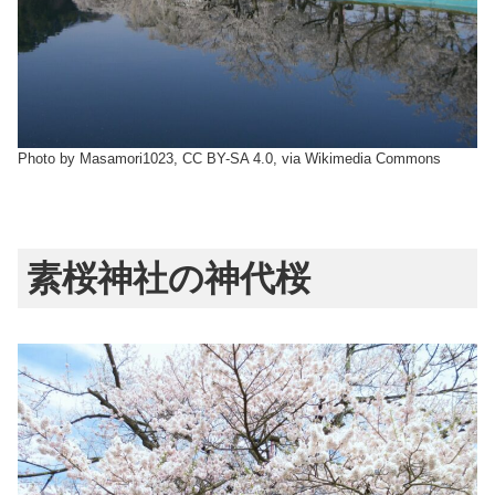
Photo by Masamori1023, CC BY-SA 4.0, via Wikimedia Commons
素桜神社の神代桜