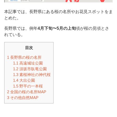
本記事では、長野県にある桜の名所やお花見スポットをま
とめた。
長野県では、例年
4月下旬〜5月の上旬
頃が桜の見頃とさ
れている。
目次
1
長野県の桜の名所
1.1
高遠城址公園
1.2
須坂市臥竜公園
1.3
素桜神社の神代桜
1.4
大出公園
1.5
野平の一本桜
2
全国の桜の名所MAP
3
その他自然MAP