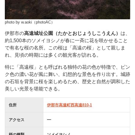
photo by w.aoki（photoAC）
伊那市の
高遠城址公園（たかとおじょうしこうえん）
は、
約1,500本のソメイヨシノが春に一斉に花を咲かせること
で有名な桜の名所。この桜は「高遠の桜」として親しま
れ、見頃の時期には多くの観光客が訪れる。
特に「高遠桜」とも呼ばれる独特の花の色が特徴で、ピン
ク色の濃い花が風に舞い、幻想的な景色を作り出す。城跡
の石垣を背景に桜を楽しめるため、歴史と自然が調和した
美しい光景を堪能できる。
住所
伊那市高遠町西高遠810-1
アクセス
━
桜の種類
ソメイヨシノ