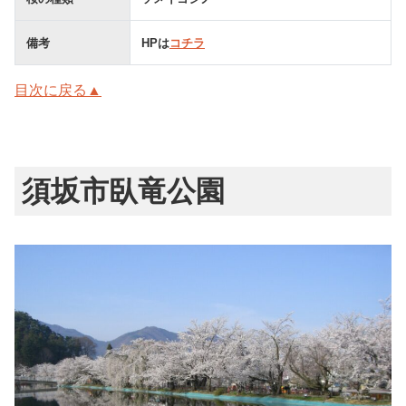
備考
HPは
コチラ
目次に戻る▲
須坂市臥竜公園