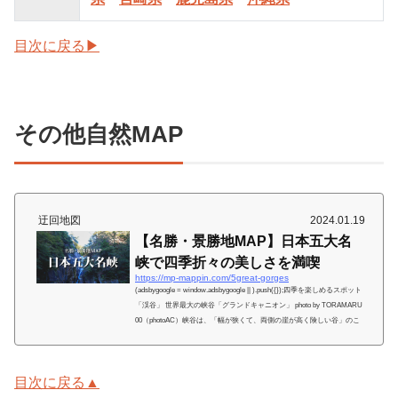
目次に戻る▶
その他自然MAP
迂回地図
2024.01.19
【名勝・景勝地MAP】日本五大名
峡で四季折々の美しさを満喫
https://mp-mappin.com/5great-gorges
(adsbygoogle = window.adsbygoogle || ).push({});四季を楽しめるスポット
「渓谷」 世界最大の峡谷「グランドキャニオン」 photo by TORAMARU
00（photoAC）峡谷は、「幅が狭くて、両側の崖が高く険しい谷」のこ
と。V字型になっており、幅が狭く谷底に平らな部分が少ないのが特
徴。本記事では、日本一の渓谷美を謳う国の特別名勝である日本五大名
峡を紹介。自然豊かな名勝地で、四季折々に変わる絶景を楽しめる、お
目次に戻る▲
すすめ鉄板スポットばかり。目次に戻る▶ 日本五大名峡 昇仙峡（山梨
県甲府市） 寝覚の床（長野県木...