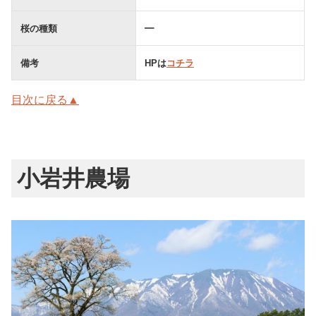
桜の種類
━
備考
HPは
コチラ
目次に戻る▲
小岩井農場