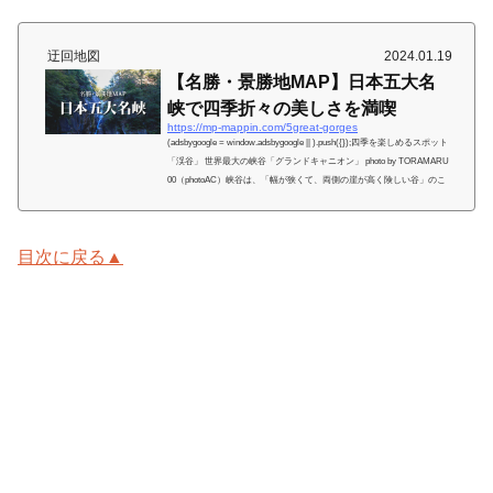
迂回地図
2024.01.19
【名勝・景勝地MAP】日本五大名
峡で四季折々の美しさを満喫
https://mp-mappin.com/5great-gorges
(adsbygoogle = window.adsbygoogle || ).push({});四季を楽しめるスポット
「渓谷」 世界最大の峡谷「グランドキャニオン」 photo by TORAMARU
00（photoAC）峡谷は、「幅が狭くて、両側の崖が高く険しい谷」のこ
と。V字型になっており、幅が狭く谷底に平らな部分が少ないのが特
徴。本記事では、日本一の渓谷美を謳う国の特別名勝である日本五大名
峡を紹介。自然豊かな名勝地で、四季折々に変わる絶景を楽しめる、お
目次に戻る▲
すすめ鉄板スポットばかり。目次に戻る▶ 日本五大名峡 昇仙峡（山梨
県甲府市） 寝覚の床（長野県木...