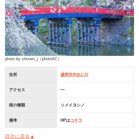
photo by shonen_j（photoAC）
住所
盛岡市内丸1-37
アクセス
━
桜の種類
ソメイヨシノ
備考
HPは
コチラ
目次に戻る▲