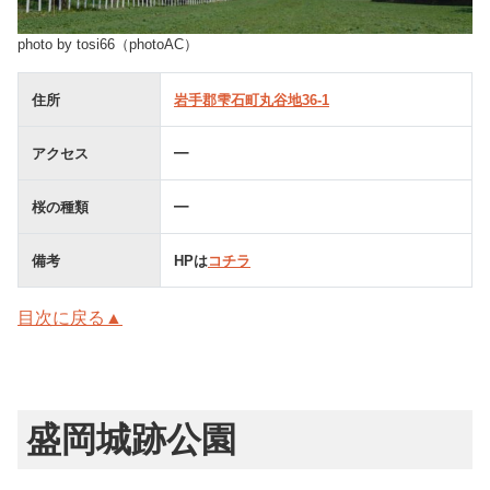
photo by tosi66（photoAC）
住所
岩手郡雫石町丸谷地36-1
アクセス
━
桜の種類
━
備考
HPは
コチラ
目次に戻る▲
盛岡城跡公園