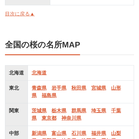
目次に戻る▲
全国の桜の名所MAP
北海道
北海道
東北
青森県
岩手県
秋田県
宮城県
山形
県
福島県
関東
茨城県
栃木県
群馬県
埼玉県
千葉
県
東京都
神奈川県
中部
新潟県
富山県
石川県
福井県
山梨