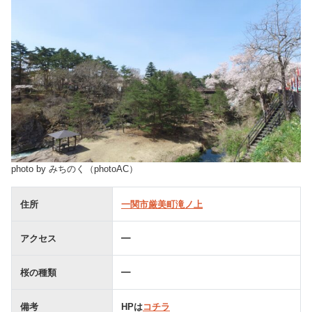
photo by みちのく（photoAC）
住所
一関市厳美町滝ノ上
アクセス
━
桜の種類
━
備考
HPは
コチラ