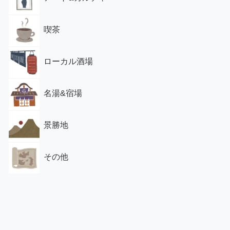
喫茶
ローカル酒場
名湯&宿場
景勝地
その他