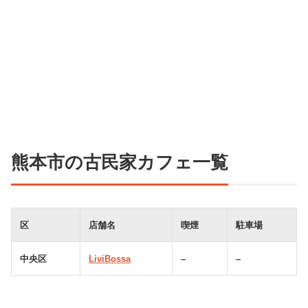
熊本市の古民家カフェ一覧
区
店舗名
喫煙
駐車場
中央区
LiviBossa
–
–