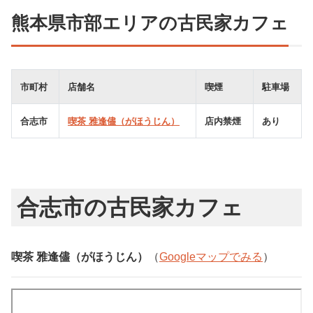
熊本県市部エリアの古民家カフェ
市町村
店舗名
喫煙
駐車場
合志市
喫茶 雅逢儘（がほうじん）
店内禁煙
あり
合志市の古民家カフェ
喫茶 雅逢儘（がほうじん）
（
Googleマップでみる
）