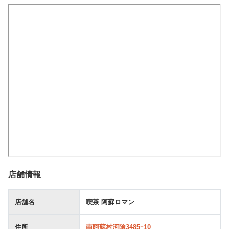
店舗情報
店舗名
喫茶 阿蘇ロマン
住所
南阿蘇村河陰3485ｰ10