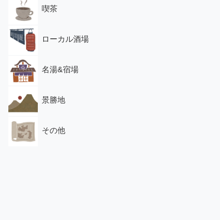
喫茶
ローカル酒場
名湯&宿場
景勝地
その他