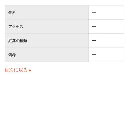
住所
━
アクセス
━
紅葉の種類
━
備考
━
目次に戻る▲