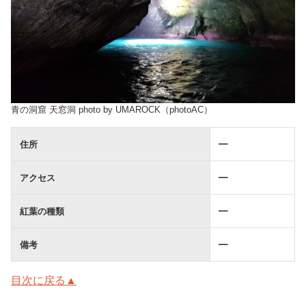
青の洞窟 天窓洞 photo by UMAROCK（photoAC）
住所
━
アクセス
━
紅葉の種類
━
備考
━
目次に戻る▲