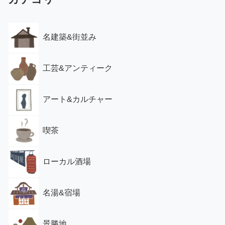
名建築&街並み
工芸&アンティーク
アート&カルチャー
喫茶
ローカル酒場
名湯&宿場
景勝地