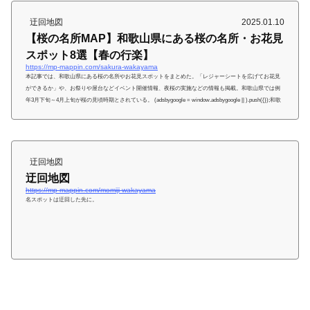
迂回地図
2025.01.10
【桜の名所MAP】和歌山県にある桜の名所・お花見
スポット8選【春の行楽】
https://mp-mappin.com/sakura-wakayama
本記事では、和歌山県にある桜の名所やお花見スポットをまとめた。「レジャーシートを広げてお花見
ができるか」や、お祭りや屋台などイベント開催情報、夜桜の実施などの情報も掲載。和歌山県では例
年3月下旬～4月上旬が桜の見頃時期とされている。 (adsbygoogle = window.adsbygoogle || ).push({});和歌
山県の桜の名所紀三井寺 photo by sakananonaruki（photoAC）境内には約500本の桜の木が植えられてお
り、関西一の早咲きの桜の名所として有名なスポット。開花宣言の目安となる和歌山地方気象台指定の
標本木（ソメイヨシノ）が...
迂回地図
迂回地図
https://mp-mappin.com/momiji-wakayama
名スポットは迂回した先に。