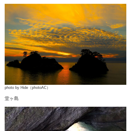
photo by Hide（photoAC）
堂ヶ島