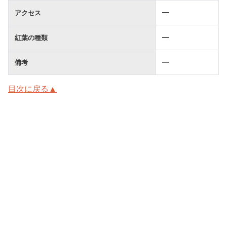
アクセス
━
紅葉の種類
━
備考
━
目次に戻る▲