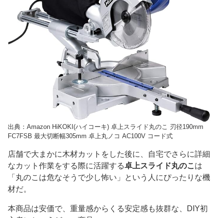
出典：Amazon HiKOKI(ハイコーキ) 卓上スライド丸のこ 刃径190mm
FC7FSB 最大切断幅305mm 卓上丸ノコ AC100V コード式
店舗で大まかに木材カットをした後に、自宅でさらに詳細
なカット作業をする際に活躍する
卓上スライド丸のこ
は
「丸のこは危なそうで少し怖い」という人にぴったりな機
材だ。
本商品は安価で、重量感からくる安定感も抜群な、DIY初