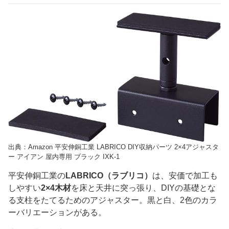
出典：Amazon 平安伸銅工業 LABRICO DIY収納パーツ 2×4アジャスタ
ー アイアン 屋内専用 ブラック IXK-1
平安伸銅工業の
LABRICO（ラブリコ）
は、安価で加工も
しやすい
2×4木材
を床と天井に突っ張り、DIYの基礎とな
る支柱をたてるためのアジャスター。黒と白、2色のカラ
ーバリエーションがある。