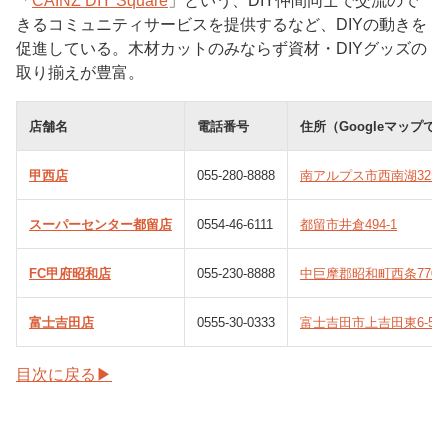
「
CAINZ DIY Square
」という、DIY仲間同士で交流ので
きるコミュニティサービスを提供するなど、DIYの動きを
促進している。木材カットのみならず資材・DIYグッズの
取り揃えが豊富。
店舗名
電話番号
住所（Googleマップで
甲西店
055-280-8888
南アルプス市西南湖325
スーパーセンター都留店
0554-46-6111
都留市井倉494-1
FC甲府昭和店
055-230-8888
中巨摩郡昭和町西条770
富士吉田店
0555-30-0333
富士吉田市上吉田東6-5-4
目次に戻る▶