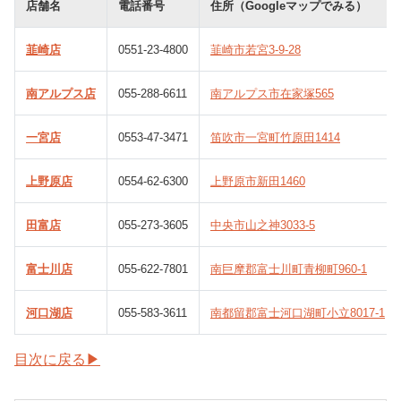
店舗名
電話番号
住所（Googleマップでみる）
韮崎店
0551-23-4800
韮崎市若宮3-9-28
南アルプス店
055-288-6611
南アルプス市在家塚565
一宮店
0553-47-3471
笛吹市一宮町竹原田1414
上野原店
0554-62-6300
上野原市新田1460
田富店
055-273-3605
中央市山之神3033-5
富士川店
055-622-7801
南巨摩郡富士川町青柳町960-1
河口湖店
055-583-3611
南都留郡富士河口湖町小立8017-1
目次に戻る▶