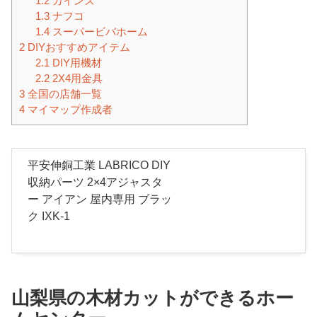
1.2
カインズ
1.3
ナフコ
1.4
スーパービバホーム
2
DIYおすすめアイテム
2.1
DIY用機材
2.2
2X4用金具
3
全国の店舗一覧
4
マイマップ作成者
平安伸銅工業 LABRICO DIY
収納パーツ 2×4アジャスタ
ー アイアン 屋内専用 ブラッ
ク IXK-1
山梨県の木材カットができるホー