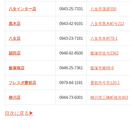
八女インター店
0943-25-7331
八女市蒲原550
黒木店
0943-42-9101
八女市黒木町今212
八女店
0943-23-7181
八女市本村79-1
頴田店
0948-92-8500
飯塚市佐与2362
飯塚南店
0948-25-7361
飯塚市椿89-9
フレスポ豊前店
0979-84-1191
豊前市今市120-1
柳川店
0944-73-6001
柳川市三橋町枝光403
目次に戻る▶