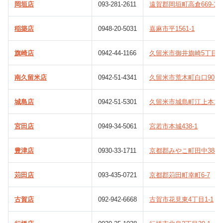
岡垣店
093-281-2611
遠賀郡岡垣町高倉669-1
稲築店
0948-20-5031
嘉麻市平1561-1
旗崎店
0942-44-1166
久留米市御井旗崎5丁目8-
南久留米店
0942-51-4341
久留米市荒木町白口90
城島店
0942-51-5301
久留米市城島町江上本1474
宮田店
0949-34-5061
宮若市本城438-1
豊津店
0930-33-1711
京都郡みやこ町田中388
苅田店
093-435-0721
京都郡苅田町幸町6-7
古賀店
092-942-6668
古賀市花見東4丁目1-1