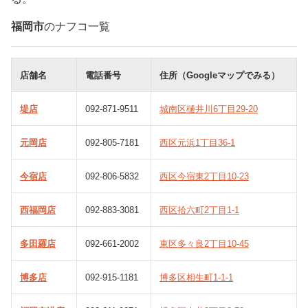
福岡市
のナフコ一覧
店舗名
電話番号
住所（Googleマップでみる）
堤店
092-871-9511
城南区樋井川6丁目29-20
元岡店
092-805-7181
西区元浜1丁目36-1
今宿店
092-806-5832
西区今宿東2丁目10-23
西福岡店
092-883-3081
西区拾六町2丁目1-1
多田羅店
092-661-2002
東区多々良2丁目10-45
博多店
092-915-1181
博多区相生町1-1-1