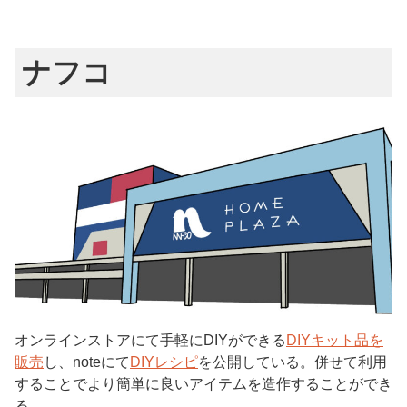
ナフコ
オンラインストアにて手軽にDIYができる
DIYキット品を
販売
し、noteにて
DIYレシピ
を公開している。併せて利用
することでより簡単に良いアイテムを造作することができ
る。