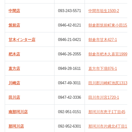
中間店
093-243-5571
中間市垣生1500-2
筑前店
0946-42-8121
朝倉郡筑前町東小田1515-
甘木インター店
0946-21-0421
朝倉市甘木427-1
杷木店
0946-26-2055
朝倉市杷木久喜宮1999-4
直方店
0949-28-1611
直方市下境876-1
川崎店
0947-49-3011
田川郡川崎町池尻1313
田川店
0947-42-3336
田川市川宮1720-1
南那珂川店
092-951-0151
那珂川市恵子1丁目45
那珂川店
092-952-6301
那珂川市片縄北4丁目17-