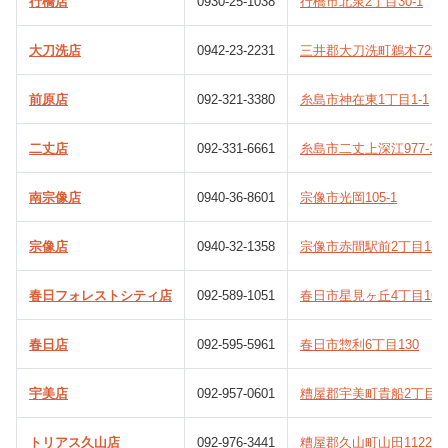
行橋店
0930-25-1038
行橋市北泉2丁目30-1
大刀洗店
0942-23-2231
三井郡大刀洗町鵜木729-
前原店
092-321-3380
糸島市神在東1丁目1-1
二丈店
092-331-6661
糸島市二丈上深江977-1
南宗像店
0940-36-8601
宗像市光岡105-1
宗像店
0940-32-1358
宗像市赤間駅前2丁目1-1
春日フォレストシティ店
092-589-1051
春日市星見ヶ丘4丁目16
春日店
092-595-5961
春日市惣利6丁目130
宇美店
092-957-0601
糟屋郡宇美町貴船2丁目108
トリアス久山店
092-976-3441
糟屋郡久山町山田1122-1