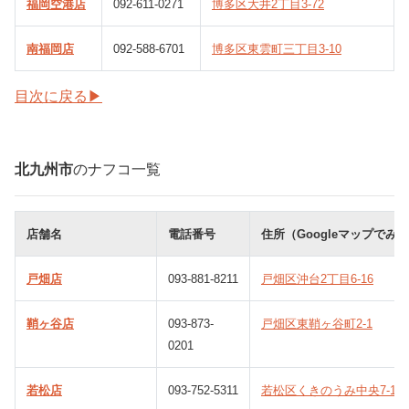
福岡空港店
092-611-0271
博多区大井2丁目3-72
南福岡店
092-588-6701
博多区東雲町三丁目3-10
目次に戻る▶
北九州市
のナフコ一覧
店舗名
電話番号
住所（Googleマップでみ
戸畑店
093-881-8211
戸畑区沖台2丁目6-16
鞘ヶ谷店
093-873-
戸畑区東鞘ヶ谷町2-1
0201
若松店
093-752-5311
若松区くきのうみ中央7-1