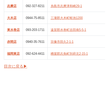
志摩店
092-327-8211
糸島市志摩津和崎29-1
大木店
0944-75-8511
三潴郡大木町蛭池1200
東水巻店
093-203-1711
遠賀郡水巻町吉田南5-5-1
赤間店
0940-35-7611
宗像市田久2-1-1
福岡東店
092-624-4411
糟屋郡志免町別府北2-15-1
目次に戻る▶