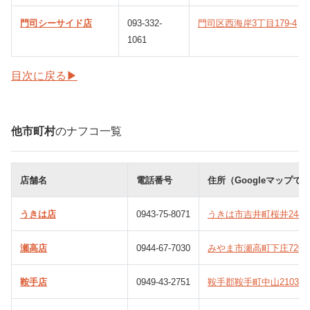
門司シーサイド店
093-332-
門司区西海岸3丁目179-4
1061
目次に戻る▶
他市町村
のナフコ一覧
店舗名
電話番号
住所（Googleマップで
うきは店
0943-75-8071
うきは市吉井町桜井244
瀬高店
0944-67-7030
みやま市瀬高町下庄720-
鞍手店
0949-43-2751
鞍手郡鞍手町中山2103-5