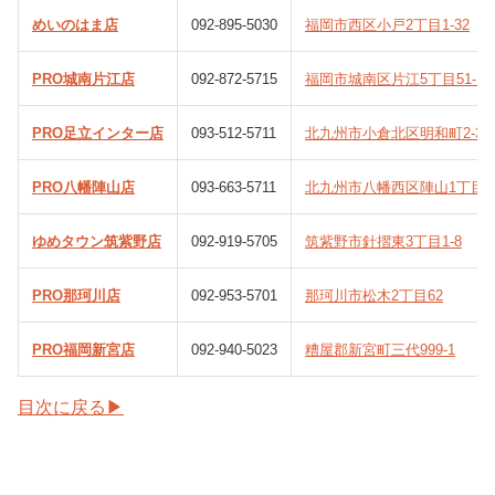
めいのはま店
092-895-5030
福岡市西区小戸2丁目1-32
PRO城南片江店
092-872-5715
福岡市城南区片江5丁目51-15
PRO足立インター店
093-512-5711
北九州市小倉北区明和町2-3
PRO八幡陣山店
093-663-5711
北九州市八幡西区陣山1丁目1-
ゆめタウン筑紫野店
092-919-5705
筑紫野市針摺東3丁目1-8
PRO那珂川店
092-953-5701
那珂川市松木2丁目62
PRO福岡新宮店
092-940-5023
糟屋郡新宮町三代999-1
目次に戻る▶