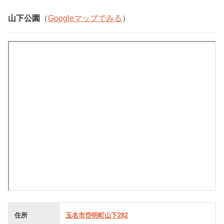
山下公園
（
Googleマップでみる
）
住所
玉名市岱明町山下282