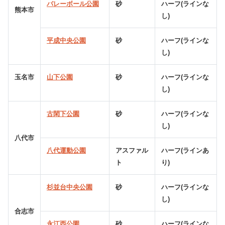
バレーボール公園
砂
ハーフ(ラインな
熊本市
し)
平成中央公園
砂
ハーフ(ラインな
し)
玉名市
山下公園
砂
ハーフ(ラインな
し)
古閑下公園
砂
ハーフ(ラインな
し)
八代市
八代運動公園
アスファル
ハーフ(ラインあ
ト
り)
杉並台中央公園
砂
ハーフ(ラインな
し)
合志市
永江西公園
砂
ハーフ(ラインな