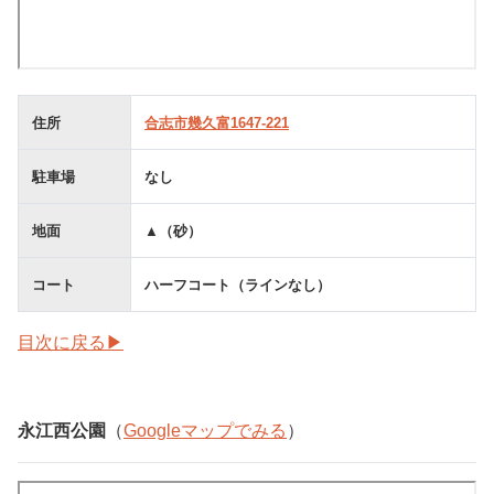
住所
合志市幾久富1647-221
駐車場
なし
地面
▲（砂）
コート
ハーフコート（ラインなし）
目次に戻る▶
永江西公園
（
Googleマップでみる
）