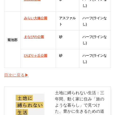
し)
みらい大橋公園
アスファル
ハーフ(ラインな
ト
し)
まなびの公園
砂
ハーフ(ラインな
菊池郡
し)
ひばりヶ丘公園
砂
ハーフ(ラインな
し)
目次に戻る▶
土地に縛られない生活：三
年間、動く家に住み「旅の
ような暮らし」で見つけ
た、豊かに生きるための道