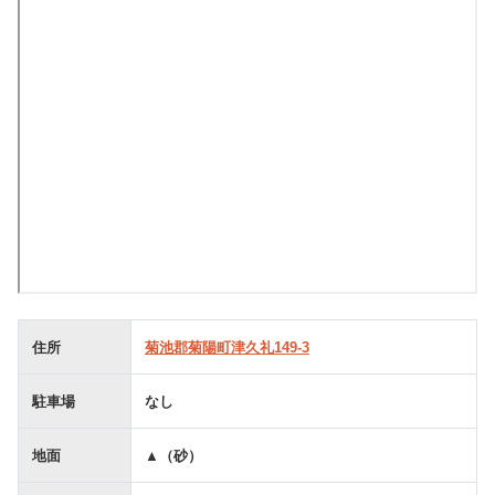
住所
菊池郡菊陽町津久礼149-3
駐車場
なし
地面
▲（砂）