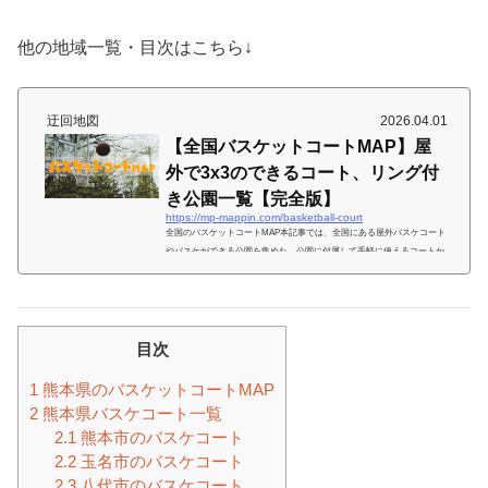
他の地域一覧・目次はこちら↓
迂回地図
2026.04.01
【全国バスケットコートMAP】屋
外で3x3のできるコート、リング付
き公園一覧【完全版】
https://mp-mappin.com/basketball-court
全国のバスケットコートMAP本記事では、全国にある屋外バスケコート
やバスケができる公園を集めた。公園に付属して手軽に使えるコートか
ら、本格的な3x3ストリートバスケットコートまでをバスケットマンの
欲しい以下の情報とともに、都道府県ごとに一覧にしてまとめた。 バス
ケコートの外観画像 バスケコートのある住所 駐車場の有無（料金につ
いても） 地面の状態（砂やアスファルトなど） コートの広さ（3X3用ハ
ーフコート、ゲームのできるフルコート） その他備考（予約必要なも
目次
の、リングの高さなど）全国...
1
熊本県のバスケットコートMAP
2
熊本県バスケコート一覧
2.1
熊本市のバスケコート
2.2
玉名市のバスケコート
2.3
八代市のバスケコート