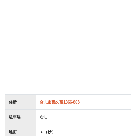
住所
合志市幾久富1866-863
駐車場
なし
地面
▲（砂）