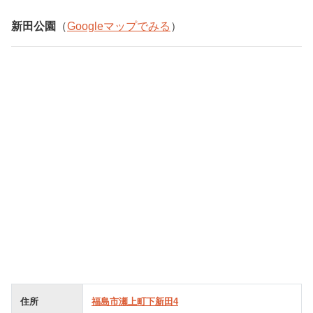
新田公園
（
Googleマップでみる
）
住所
福島市瀬上町下新田4