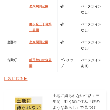
勿来関田公園
砂
ハーフ(ライン
なし)
郷ヶ丘三丁目第
砂
ハーフ(ライン
一公園
なし)
恵那市
勿来関田公園
砂
ハーフ(ライン
なし)
古殿町
町民憩いの森公
ゴムチッ
ハーフ(ライン
園
プ
あり)
目次に戻る▶
土地に縛られない生活：三
年間、動く家に住み「旅の
ような暮らし」で見つけ