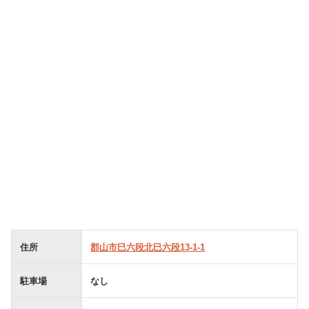
住所
郡山市巳六段北巳六段13-1-1
駐車場
なし