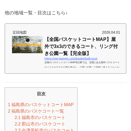
他の地域一覧・目次はこちら↓
迂回地図
2026.04.01
【全国バスケットコートMAP】屋
外で3x3のできるコート、リング付
き公園一覧【完全版】
https://mp-mappin.com/basketball-court
全国のバスケットコートMAP本記事では、全国にある屋外バスケコート
やバスケができる公園を集めた。公園に付属して手軽に使えるコートか
ら、本格的な3x3ストリートバスケットコートまでをバスケットマンの
欲しい以下の情報とともに、都道府県ごとに一覧にしてまとめた。 バス
ケコートの外観画像 バスケコートのある住所 駐車場の有無（料金につ
いても） 地面の状態（砂やアスファルトなど） コートの広さ（3X3用ハ
ーフコート、ゲームのできるフルコート） その他備考（予約必要なも
目次
の、リングの高さなど）全国...
1
福島県のバスケットコートMAP
2
福島県のバスケコート一覧
2.1
福島市のバスケコート
2.2
郡山市のバスケコート
2.3
会津若松市のバスケコート