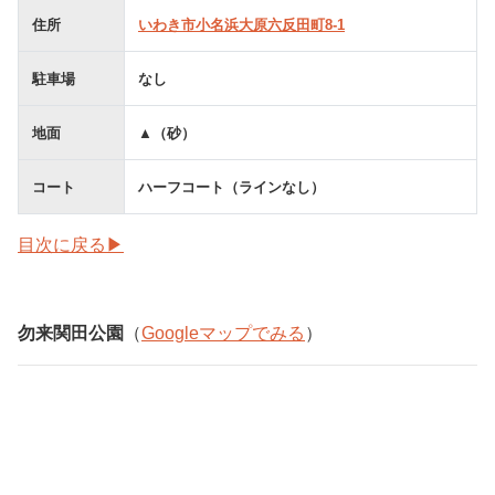
住所
いわき市小名浜大原六反田町8-1
駐車場
なし
地面
▲（砂）
コート
ハーフコート（ラインなし）
目次に戻る▶
勿来関田公園
（
Googleマップでみる
）