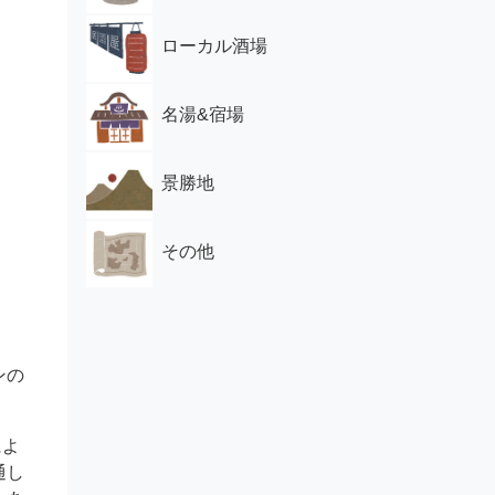
ローカル酒場
名湯&宿場
景勝地
その他
ンの
によ
通し