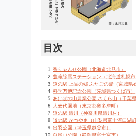
目次
香りゃんせ公園（北海道北見市）
豊滝除雪ステーション（北海道札幌市
道の駅 上品の郷 ふたごの湯（宮城県
科学万博記念公園（茨城県つくば市）
あけぼの山農業公園 さくら山（千葉
大麦代園地（東京都奥多摩町）
道の駅 清川（神奈川県清川村）
道の駅 かつやま（山梨県富士河口湖
出羽公園（埼玉県越谷市）
白尾山公園（静岡県富士宮市）