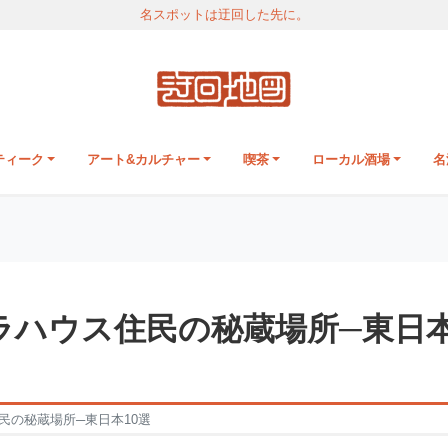
名スポットは迂回した先に。
ティーク
アート&カルチャー
喫茶
ローカル酒場
名
ラハウス住民の秘蔵場所─東日
民の秘蔵場所─東日本10選