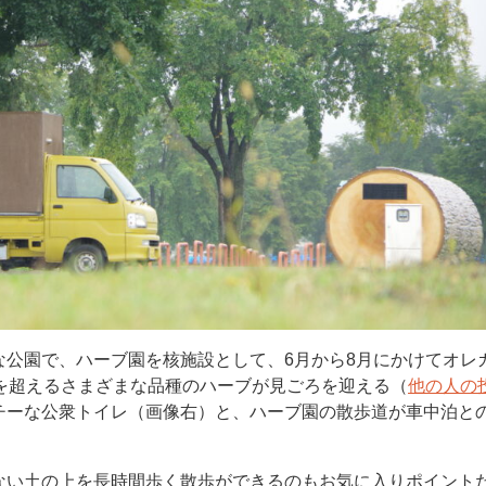
な公園で、ハーブ園を核施設として、6月から8月にかけてオレ
を超えるさまざまな品種のハーブが見ごろを迎える（
他の人の
チーな公衆トイレ（画像右）と、ハーブ園の散歩道が車中泊と
ない土の上を長時間歩く散歩ができるのもお気に入りポイント