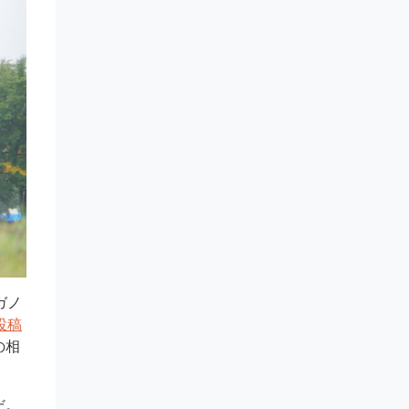
ガノ
投稿
の相
だ。