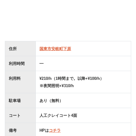
住所
国東市安岐町下原
利用時間
━
利用料
¥210/h（1時間まで。以降+¥100/h）
※夜間照明+¥310/h
駐車場
あり（無料）
コート
人工クレイコート4面
備考
HPは
コチラ