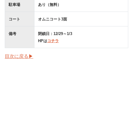
駐車場
あり（無料）
コート
オムニコート3面
備考
閉鎖日：12/29～1/3
HPは
コチラ
目次に戻る▶