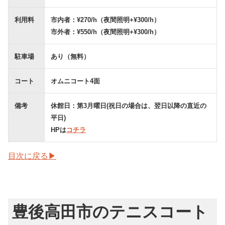
利用料
市内者：¥270/h（夜間照明+¥300/h）
市外者：¥550/h（夜間照明+¥300/h）
駐車場
あり（無料）
コート
オムニコート4面
備考
休館日：第3月曜日(祝日の場合は、翌日以降の直近の
平日)
HPは
コチラ
目次に戻る▶
豊後高田市のテニスコート