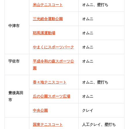
米山テニスコート
オムニ、壁打ち
三光総合運動公園
オムニ
中津市
耶馬溪運動場
オムニ
やまくにスポーツパーク
オムニ
宇佐市
平成令和の森スポーツ公
オムニ
園
香々地テニスコート
オムニ、壁打ち
豊後高田
丘の公園スポーツ広場
オムニ
市
中央公園
クレイ
国東テニスコート
人工クレイ、壁打ち