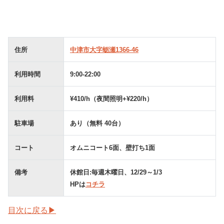
住所
中津市大字蛎瀬1366-46
利用時間
9:00-22:00
利用料
¥410/h（夜間照明+¥220/h）
駐車場
あり（無料 40台）
コート
オムニコート6面、壁打ち1面
備考
休館日:毎週木曜日、12/29～1/3
HPは
コチラ
目次に戻る▶