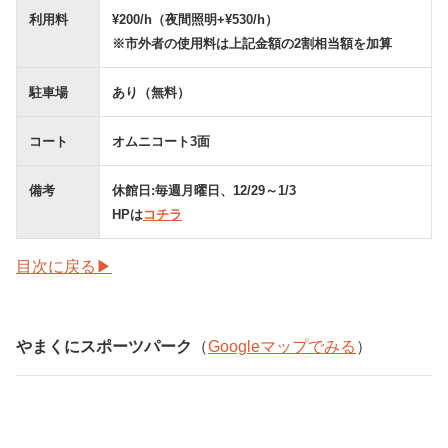
利用料
¥200/h（夜間照明+¥530/h）
※市外者の使用料は上記金額の2割相当額を加算
駐車場
あり（無料）
コート
オムニコート3面
備考
休館日:毎週月曜日、12/29～1/3
HPは
コチラ
目次に戻る▶
やまくにスポーツパーク
（
Googleマップでみる
）