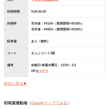
利用時間
9:00-20:00
利用料
市内者：¥410/h（夜間照明+¥530/h）
市外者：¥490/h（夜間照明+¥530/h）
駐車場
あり（無料）
コート
オムニコート4面
備考
休館日:毎週木曜日、12/29～1/3
HPは
コチラ
目次に戻る▶
耶馬溪運動場
（
Googleマップでみる
）