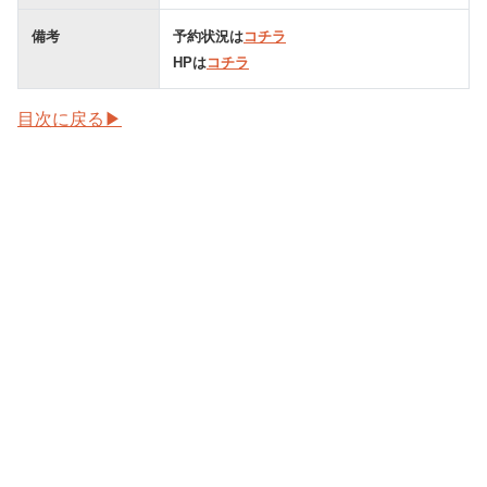
備考
予約状況は
コチラ
HPは
コチラ
目次に戻る▶