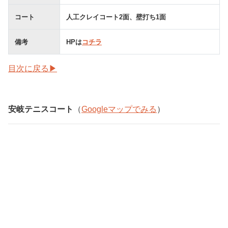
コート
人工クレイコート2面、壁打ち1面
備考
HPは
コチラ
目次に戻る▶
安岐テニスコート
（
Googleマップでみる
）