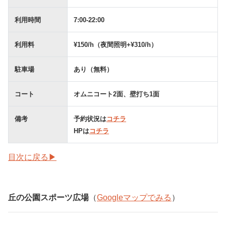
利用時間
7:00-22:00
利用料
¥150/h（夜間照明+¥310/h）
駐車場
あり（無料）
コート
オムニコート2面、壁打ち1面
備考
予約状況は
コチラ
HPは
コチラ
目次に戻る▶
丘の公園スポーツ広場
（
Googleマップでみる
）