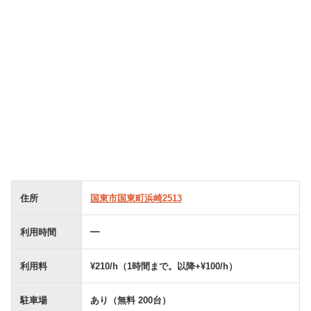
住所
国東市国東町浜崎2513
利用時間
━
利用料
¥210/h（1時間まで。以降+¥100/h）
駐車場
あり（無料 200台）