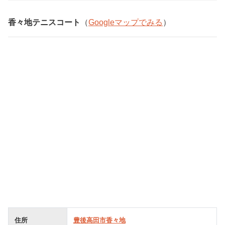
香々地テニスコート
（
Googleマップでみる
）
住所
豊後高田市香々地