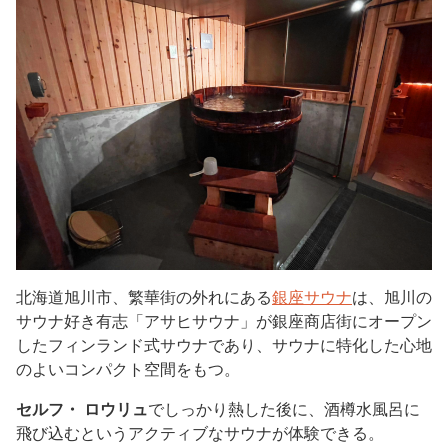
北海道旭川市、繁華街の外れにある
銀座サウナ
は、旭川の
サウナ好き有志「アサヒサウナ」が銀座商店街にオープン
したフィンランド式サウナであり、サウナに特化した心地
のよいコンパクト空間をもつ。
セルフ・
ロウリュ
でしっかり熱した後に、酒樽水風呂に
飛び込むというアクティブなサウナが体験できる。