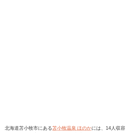
北海道苫小牧市にある
苫小牧温泉
ほのか
には、
14
人収容