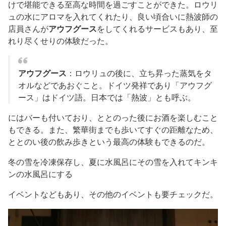
けで堪能できる至高な時間を過ごすことができた。ロウリ
ュの水にアロマを入れてくれたり、良い頃合いに熱波師の
店員さんが
アウフグース
をしてくれるサービスもあり、至
れり尽くせりの体験だった。
アウフグース
：ロウリュの後に、立ち昇った蒸気をタ
オルなどであおぐこと。ドイツ発祥であり「アウフグ
ース」はドイツ語。日本では「熱波」とも呼ぶ。
にはバーも付いており、ととのった後にお酒を楽しむこと
もできる。また、繁華街までも歩いてすぐの距離なため、
ととのい後の飲み歩きという最高の体験もできるのだ。
冬の雪を冷凍保存し、夏に水風呂にその雪を入れてキンキ
ンの水風呂にする
イベントなどもあり、その他のイベントも要チェックだ。