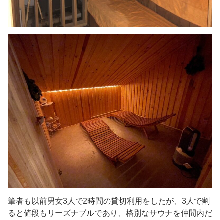
筆者も以前男女
3
人で
2
時間の貸切利用をしたが、
3
人で割
ると値段もリーズナブルであり、格別なサウナを仲間内だ