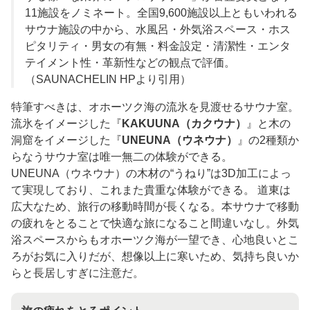
11施設をノミネート。全国9,600施設以上ともいわれる
サウナ施設の中から、水風呂・外気浴スペース・ホス
ピタリティ・男女の有無・料金設定・清潔性・エンタ
テイメント性・革新性などの観点で評価。
（SAUNACHELIN HPより引用）
特筆すべきは、オホーツク海の流氷を見渡せるサウナ室。
流氷をイメージした『
KAKUUNA（カクウナ）
』と木の
洞窟をイメージした『
UNEUNA（ウネウナ）
』の2種類か
らなうサウナ室は唯一無二の体験ができる。
UNEUNA（ウネウナ）の木材の“うねり”は3D加工によっ
て実現しており、これまた貴重な体験ができる。 道東は
広大なため、旅行の移動時間が長くなる。本サウナで移動
の疲れをとることで快適な旅になること間違いなし。外気
浴スペースからもオホーツク海が一望でき、心地良いとこ
ろがお気に入りだが、想像以上に寒いため、気持ち良いか
らと長居しすぎに注意だ。