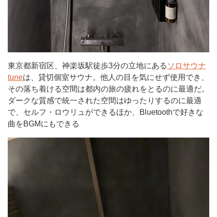
東京都新宿区、神楽坂駅徒歩3分の立地にある
ソロサウナ
tune
は、貸切個室サウナ。他人の目を気にせず使用でき、
その落ち着ける空間は都内の旅の疲れをとるのに最適だ。
ダークな質感で統一された空間はゆったりするのに最適
で、セルフ・ロウリュができるほか、Bluetoothで好きな
曲をBGMにもできる