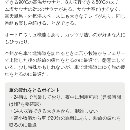
できる
90℃
の高温サウナと、
8
人収容できる
50℃
のスチー
ム塩サウナの
2
つのサウナがある。サウナ室だけでなく、
露天風呂・外気浴スペースにも大きなテレビがあり、同じ
番組も楽しみ続けることができる。
オートロウリュ機能もあり、ガッツリ熱いのが好きな人に
もぴったり。
本州から車で北海道を訪れるときに苫小牧港からフェリー
で上陸した後の船旅の疲れをとるのに最適で、懇意にして
いる。少し特殊かもしれないが、車で北海道にゆく旅の疲
れをとるのに最適だ。
旅の疲れをとるポイント
・24時まで営業しており、夜中に利用可能（営業時間
はHPを要確認）
・14人収容できる大きさから、混雑しない
・苫小牧港から車で20分の距離にあり、船旅の疲れを
取るのに最適