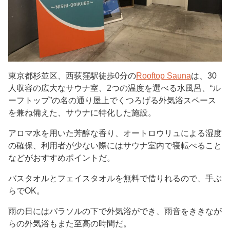
東京都杉並区、西荻窪駅徒歩0分の
Rooftop Sauna
は、30
人収容の広大なサウナ室、2つの温度を選べる水風呂、“ル
ーフトップ”の名の通り屋上でくつろげる外気浴スペース
を兼ね備えた、サウナに特化した施設。
アロマ水を用いた芳醇な香り、オートロウリュによる湿度
の確保、利用者が少ない際にはサウナ室内で寝転べること
などがおすすめポイントだ。
バスタオルとフェイスタオルを無料で借りれるので、手ぶ
らでOK。
雨の日にはパラソルの下で外気浴ができ、雨音をききなが
らの外気浴もまた至高の時間だ。