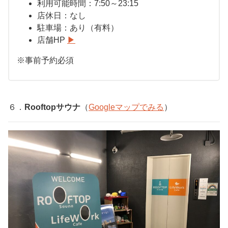
利用可能時間：7
:50
～
23:15
店休日：なし
駐車場：
あり（有料）
店舗HP
▶︎
※事前予約必須
６．
Rooftopサウナ
（
Googleマップでみる
）