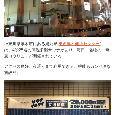
神奈川県厚木市にある湯乃泉
東名厚木健康センター
に
は、4段25名の高温多湿サウナがあり。毎日、名物の「爆
風ロウリュ」が開催されている。
アクセス良好、夜遅くまで利用できる、機能もカンペキな
施設だ。