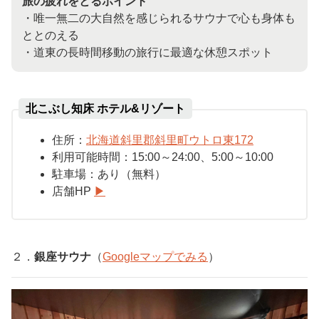
旅の疲れをとるポイント
・唯一無二の大自然を感じられるサウナで心も身体も
ととのえる
・道東の長時間移動の旅行に最適な休憩スポット
北こぶし知床 ホテル&リゾート
住所：
北海道斜里郡斜里町ウトロ東
172
利用可能時間：
15:00
～
24:00
、
5:00
～
10:00
駐車場：
あり（無料）
店舗HP
▶︎
２．
銀座サウナ
（
Google
マップでみる
）