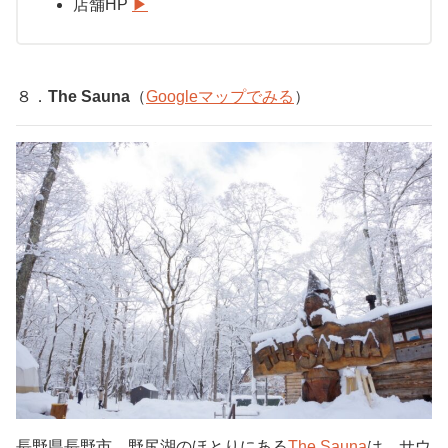
店舗HP
▶︎
８．
The Sauna
（
Googleマップでみる
）
長野県長野市、野尻湖のほとりにある
The Sauna
は、サウ