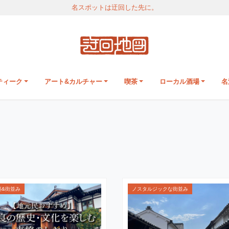
名スポットは迂回した先に。
ティーク
アート&カルチャー
喫茶
ローカル酒場
名
築&街並み
ノスタルジックな街並み