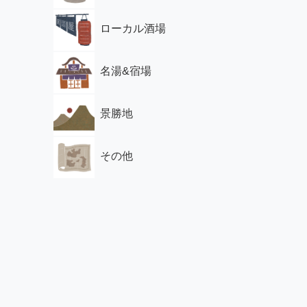
ローカル酒場
名湯&宿場
景勝地
その他