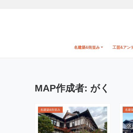
名建築&街並み
工芸&アン
MAP作成者:
がく
名建築&街並み
名建