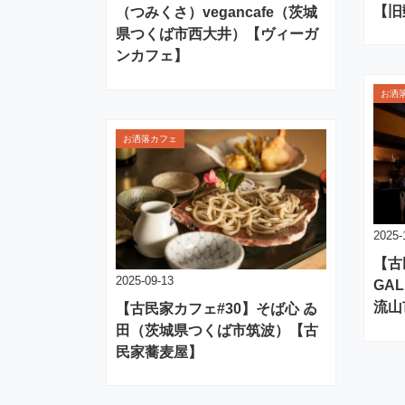
【旧
（つみくさ）vegancafe（茨城
県つくば市西大井）【ヴィーガ
ンカフェ】
お洒
お洒落カフェ
2025-
【古
2025-09-13
GAL
流山
【古民家カフェ#30】そば心 ゐ
田（茨城県つくば市筑波）【古
民家蕎麦屋】