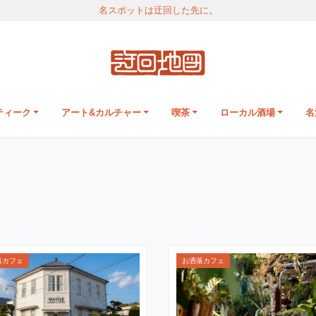
名スポットは迂回した先に。
ティーク
アート&カルチャー
喫茶
ローカル酒場
名
落カフェ
お洒落カフェ