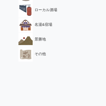
ローカル酒場
名湯&宿場
景勝地
その他