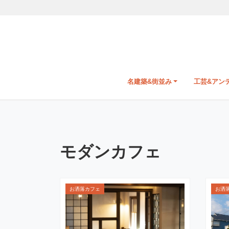
名建築&街並み
工芸&アン
モダンカフェ
お洒落カフェ
お洒