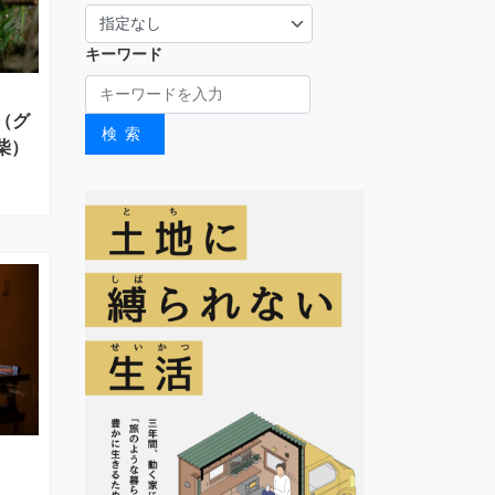
キーワード
n（グ
検索
柴）