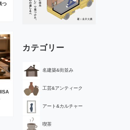
県つ
カテゴリー
名建築&街並み
工芸&アンティーク
ISA
）
アート&カルチャー
喫茶