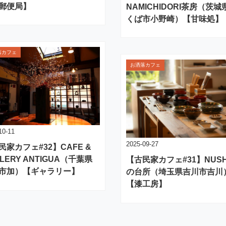
郵便局】
NAMICHIDORI茶房（茨城
くば市小野崎）【甘味処】
落カフェ
お洒落カフェ
10-11
2025-09-27
民家カフェ#32】CAFE &
LERY ANTIGUA（千葉県
【古民家カフェ#31】NUSH
市加）【ギャラリー】
の台所（埼玉県吉川市吉川
【漆工房】