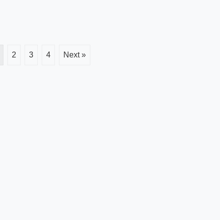
2
3
4
Next »