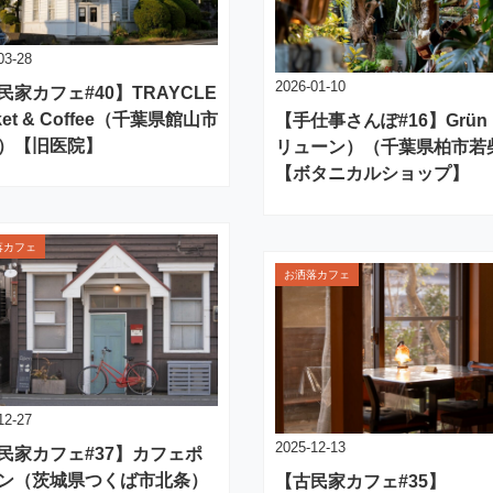
03-28
2026-01-10
民家カフェ#40】TRAYCLE
ket & Coffee（千葉県館山市
【手仕事さんぽ#16】Grü
）【旧医院】
リューン）（千葉県柏市若
【ボタニカルショップ】
落カフェ
お洒落カフェ
12-27
2025-12-13
民家カフェ#37】カフェポ
ン（茨城県つくば市北条）
【古民家カフェ#35】